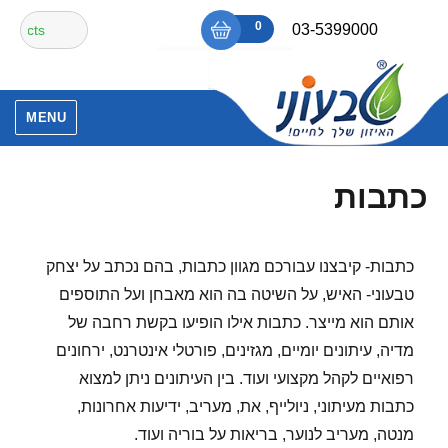
Ski
חיפוש
0
₪0
03-5399000
t
עבור:
conten
אין מוצרים בסל הקניות.
MENU
כתבות
כתבות- קיבצנו עבורכם מגוון כתבות, בהם נכתב על יצחק
טבעוני- האיש, על השיטה בה הוא מאבחן ועל התוספים
אותם הוא מייצר. כתבות אילו הופיעו בקשת רחבה של
מדיה, עיתונים יומיים, מגזינים, פורטלי אינטרנט, ירחונים
רפואיים לקהל מקצועי ועוד. בין העיתונים ניתן למצוא
כתבות מעיתוני, ניולייף, את, מעריב, ידיעות אחרונות,
מנטה, מעריב לנוער, בריאות על בוריה ועוד.